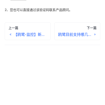
2、您也可以直接通过该验证码联系产品顾问。
上一篇
下一篇
【鸥鹭-监控】新品雷达
鸥鹭目前支持哪几个站点？